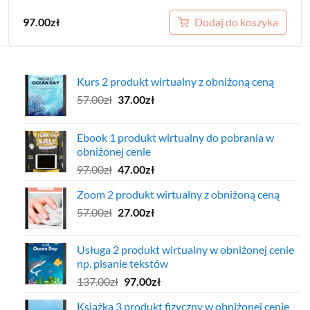
97.00
zł
Dodaj do koszyka
Kurs 2 produkt wirtualny z obniżoną ceną
Pierwotna
Aktualna
57.00
zł
37.00
zł
cena
cena
wynosiła:
wynosi:
Ebook 1 produkt wirtualny do pobrania w
57.00zł.
37.00zł.
obniżonej cenie
Pierwotna
Aktualna
97.00
zł
47.00
zł
cena
cena
Zoom 2 produkt wirtualny z obniżoną ceną
wynosiła:
wynosi:
Pierwotna
Aktualna
57.00
zł
97.00zł.
27.00
zł
47.00zł.
cena
cena
wynosiła:
wynosi:
Usługa 2 produkt wirtualny w obniżonej cenie
57.00zł.
27.00zł.
np. pisanie tekstów
Pierwotna
Aktualna
137.00
zł
97.00
zł
cena
cena
Książka 3 produkt fizyczny w obniżonej cenie
wynosiła:
wynosi: