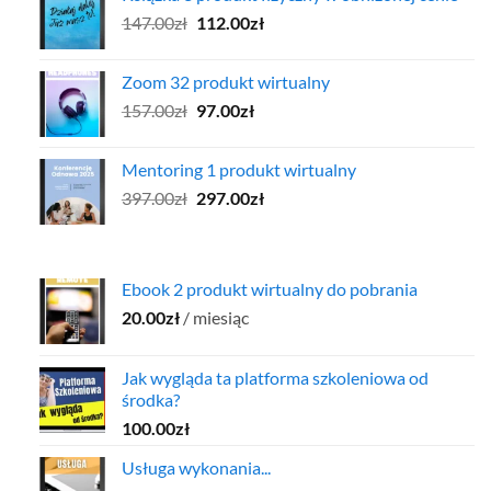
Pierwotna
Aktualna
147.00
zł
137.00zł.
112.00
zł
97.00zł.
cena
cena
wynosiła:
wynosi:
Zoom 32 produkt wirtualny
147.00zł.
112.00zł.
Pierwotna
Aktualna
157.00
zł
97.00
zł
cena
cena
wynosiła:
wynosi:
Mentoring 1 produkt wirtualny
157.00zł.
97.00zł.
Pierwotna
Aktualna
397.00
zł
297.00
zł
cena
cena
wynosiła:
wynosi:
397.00zł.
297.00zł.
Ebook 2 produkt wirtualny do pobrania
20.00
zł
/ miesiąc
Jak wygląda ta platforma szkoleniowa od
środka?
100.00
zł
Usługa wykonania...