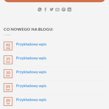
CO NOWEGO NA BLOGU:
Przykładowy wpis
02
maj
Brak
komentarzy
do
Przykładowy wpis
15
Przykładowy
wpis
kwi
Brak
komentarzy
do
Przykładowy wpis
10
Przykładowy
wpis
kwi
Brak
komentarzy
do
Przykładowy wpis
05
Przykładowy
wpis
kwi
Brak
komentarzy
do
Przykładowy wpis
20
Przykładowy
wpis
lut
Brak
komentarzy