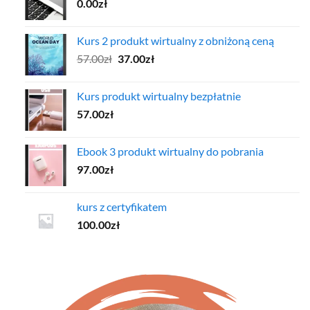
0.00
zł
Kurs 2 produkt wirtualny z obniżoną ceną
Pierwotna
Aktualna
57.00
zł
37.00
zł
cena
cena
wynosiła:
wynosi:
Kurs produkt wirtualny bezpłatnie
57.00zł.
37.00zł.
57.00
zł
Ebook 3 produkt wirtualny do pobrania
97.00
zł
kurs z certyfikatem
100.00
zł