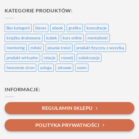
do
Przykładowy
KATEGORIE PRODUKTÓW:
wpis
Bez kategorii
biznes
ebook
grafika
konsultacje
książka drukowana
kubek
kurs online
mentalność
mentoring
miłość
pisanie treści
produkt fizyczny z wysyłką
produkt wirtualny
relacje
rozwój
subskrypcje
tworzenie stron
usługa
zdrowie
zoom
INFORMACJE:
REGULAMIN SKLEPU
POLITYKA PRYWATNOŚCI