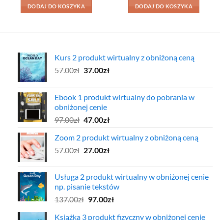
DODAJ DO KOSZYKA
DODAJ DO KOSZYKA
Kurs 2 produkt wirtualny z obniżoną ceną
Pierwotna
Aktualna
57.00
zł
37.00
zł
cena
cena
wynosiła:
wynosi:
Ebook 1 produkt wirtualny do pobrania w
57.00zł.
37.00zł.
obniżonej cenie
Pierwotna
Aktualna
97.00
zł
47.00
zł
cena
cena
Zoom 2 produkt wirtualny z obniżoną ceną
wynosiła:
wynosi:
Pierwotna
Aktualna
57.00
zł
97.00zł.
27.00
zł
47.00zł.
cena
cena
wynosiła:
wynosi:
Usługa 2 produkt wirtualny w obniżonej cenie
57.00zł.
27.00zł.
np. pisanie tekstów
Pierwotna
Aktualna
137.00
zł
97.00
zł
cena
cena
Książka 3 produkt fizyczny w obniżonej cenie
wynosiła:
wynosi: