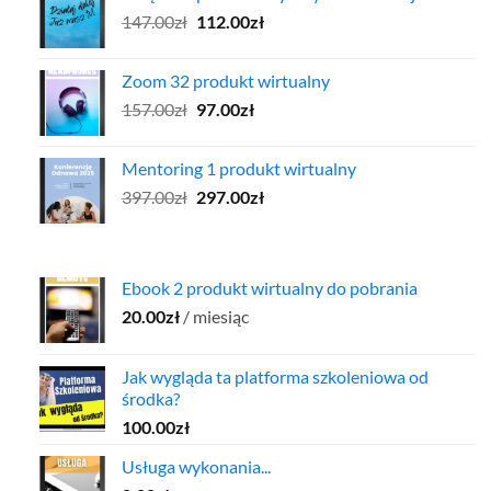
Pierwotna
Aktualna
147.00
zł
137.00zł.
112.00
zł
97.00zł.
cena
cena
wynosiła:
wynosi:
Zoom 32 produkt wirtualny
147.00zł.
112.00zł.
Pierwotna
Aktualna
157.00
zł
97.00
zł
cena
cena
wynosiła:
wynosi:
Mentoring 1 produkt wirtualny
157.00zł.
97.00zł.
Pierwotna
Aktualna
397.00
zł
297.00
zł
cena
cena
wynosiła:
wynosi:
397.00zł.
297.00zł.
Ebook 2 produkt wirtualny do pobrania
20.00
zł
/ miesiąc
Jak wygląda ta platforma szkoleniowa od
środka?
100.00
zł
Usługa wykonania...