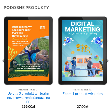
PODOBNE PRODUKTY
PISANIE TREŚCI
PISANIE TREŚCI
Usługa 3 produkt wirtualny
Zoom 1 produkt wirtualny
np. prowadzenie fanpage na
FB
a
199.00
zł
27.00
zł