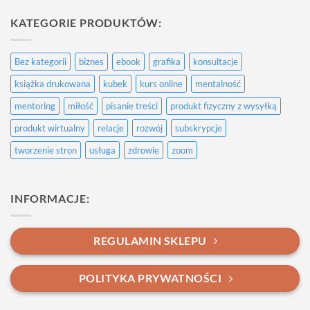
do
Przykładowy
KATEGORIE PRODUKTÓW:
wpis
Bez kategorii
biznes
ebook
grafika
konsultacje
książka drukowana
kubek
kurs online
mentalność
mentoring
miłość
pisanie treści
produkt fizyczny z wysyłką
produkt wirtualny
relacje
rozwój
subskrypcje
tworzenie stron
usługa
zdrowie
zoom
INFORMACJE:
REGULAMIN SKLEPU
POLITYKA PRYWATNOŚCI