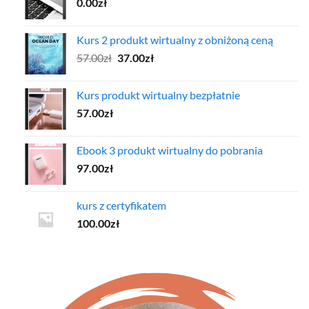
0.00
zł
Kurs 2 produkt wirtualny z obniżoną ceną
Pierwotna
Aktualna
57.00
zł
37.00
zł
cena
cena
wynosiła:
wynosi:
Kurs produkt wirtualny bezpłatnie
57.00zł.
37.00zł.
57.00
zł
Ebook 3 produkt wirtualny do pobrania
97.00
zł
kurs z certyfikatem
100.00
zł