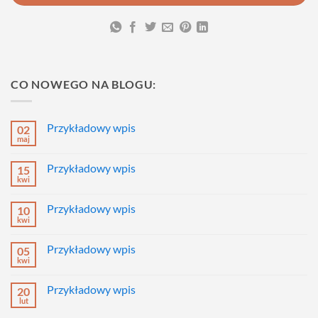
CO NOWEGO NA BLOGU:
Przykładowy wpis
02
maj
Brak
komentarzy
do
Przykładowy wpis
15
Przykładowy
wpis
kwi
Brak
komentarzy
do
Przykładowy wpis
10
Przykładowy
wpis
kwi
Brak
komentarzy
do
Przykładowy wpis
05
Przykładowy
wpis
kwi
Brak
komentarzy
do
Przykładowy wpis
20
Przykładowy
wpis
lut
Brak
komentarzy