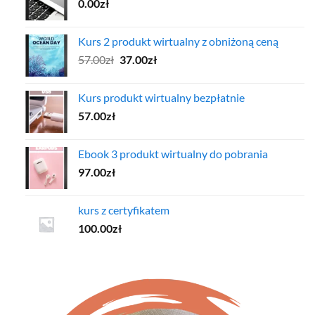
0.00
zł
Kurs 2 produkt wirtualny z obniżoną ceną
Pierwotna
Aktualna
57.00
zł
37.00
zł
cena
cena
wynosiła:
wynosi:
Kurs produkt wirtualny bezpłatnie
57.00zł.
37.00zł.
57.00
zł
Ebook 3 produkt wirtualny do pobrania
97.00
zł
kurs z certyfikatem
100.00
zł