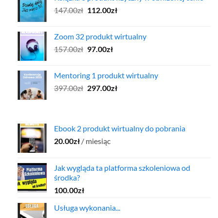
Pierwotna
Aktualna
147.00
zł
137.00zł.
112.00
zł
97.00zł.
cena
cena
wynosiła:
wynosi:
Zoom 32 produkt wirtualny
147.00zł.
112.00zł.
Pierwotna
Aktualna
157.00
zł
97.00
zł
cena
cena
wynosiła:
wynosi:
Mentoring 1 produkt wirtualny
157.00zł.
97.00zł.
Pierwotna
Aktualna
397.00
zł
297.00
zł
cena
cena
wynosiła:
wynosi:
397.00zł.
297.00zł.
Ebook 2 produkt wirtualny do pobrania
20.00
zł
/ miesiąc
Jak wygląda ta platforma szkoleniowa od
środka?
100.00
zł
Usługa wykonania...