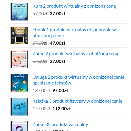
Kurs 2 produkt wirtualny z obniżoną ceną
Pierwotna
Aktualna
57.00
zł
37.00
zł
cena
cena
wynosiła:
wynosi:
Ebook 1 produkt wirtualny do pobrania w
57.00zł.
37.00zł.
obniżonej cenie
Pierwotna
Aktualna
97.00
zł
47.00
zł
cena
cena
Zoom 2 produkt wirtualny z obniżoną ceną
wynosiła:
wynosi:
Pierwotna
Aktualna
57.00
zł
97.00zł.
27.00
zł
47.00zł.
cena
cena
wynosiła:
wynosi:
Usługa 2 produkt wirtualny w obniżonej cenie
57.00zł.
27.00zł.
np. pisanie tekstów
Pierwotna
Aktualna
137.00
zł
97.00
zł
cena
cena
Książka 3 produkt fizyczny w obniżonej cenie
wynosiła:
wynosi:
Pierwotna
Aktualna
147.00
zł
137.00zł.
112.00
zł
97.00zł.
cena
cena
wynosiła:
wynosi:
Zoom 32 produkt wirtualny
147.00zł.
112.00zł.