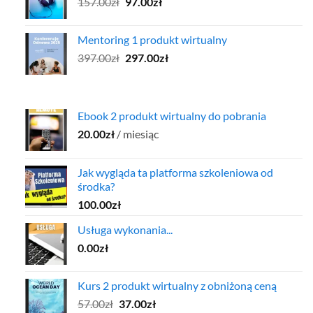
Pierwotna
Aktualna
157.00
zł
97.00
zł
cena
cena
wynosiła:
wynosi:
Mentoring 1 produkt wirtualny
157.00zł.
97.00zł.
Pierwotna
Aktualna
397.00
zł
297.00
zł
cena
cena
wynosiła:
wynosi:
397.00zł.
297.00zł.
Ebook 2 produkt wirtualny do pobrania
20.00
zł
/ miesiąc
Jak wygląda ta platforma szkoleniowa od
środka?
100.00
zł
Usługa wykonania...
0.00
zł
Kurs 2 produkt wirtualny z obniżoną ceną
Pierwotna
Aktualna
57.00
zł
37.00
zł