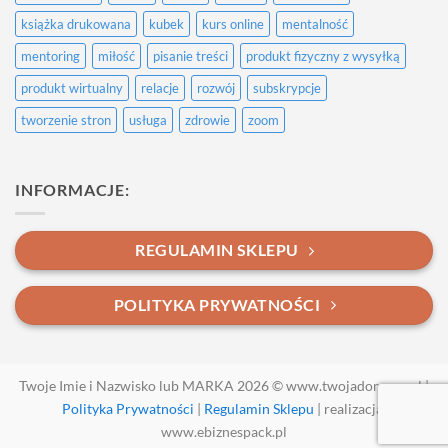
książka drukowana
kubek
kurs online
mentalność
mentoring
miłość
pisanie treści
produkt fizyczny z wysyłką
produkt wirtualny
relacje
rozwój
subskrypcje
tworzenie stron
usługa
zdrowie
zoom
INFORMACJE:
REGULAMIN SKLEPU
POLITYKA PRYWATNOŚCI
Twoje Imie i Nazwisko lub MARKA 2026 © www.twojadomena.pl |
Polityka Prywatności
|
Regulamin Sklepu
| realizacja:
www.ebiznespack.pl