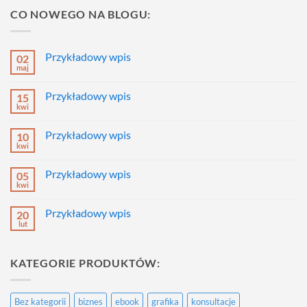
CO NOWEGO NA BLOGU:
Przykładowy wpis
02
maj
Brak
komentarzy
do
Przykładowy wpis
15
Przykładowy
wpis
kwi
Brak
komentarzy
do
Przykładowy wpis
10
Przykładowy
wpis
kwi
Brak
komentarzy
do
Przykładowy wpis
05
Przykładowy
wpis
kwi
Brak
komentarzy
do
Przykładowy wpis
20
Przykładowy
wpis
lut
Brak
komentarzy
do
Przykładowy
KATEGORIE PRODUKTÓW:
wpis
Bez kategorii
biznes
ebook
grafika
konsultacje