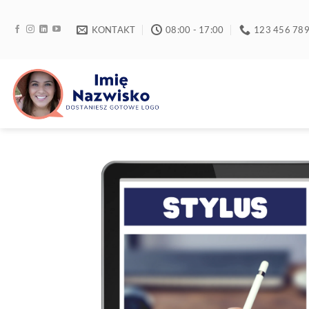
Przewiń
do
KONTAKT
08:00 - 17:00
123 456 78
zawartości