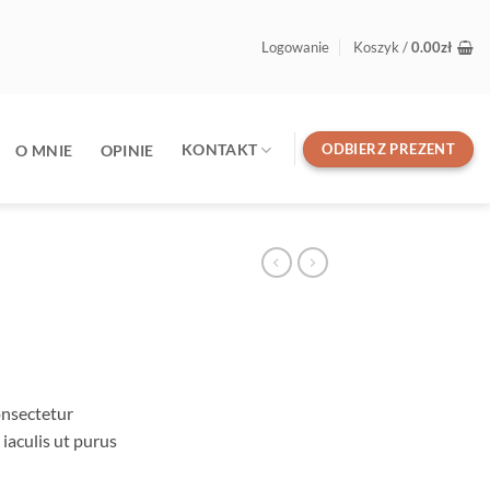
Logowanie
Koszyk /
0.00
zł
ODBIERZ PREZENT
KONTAKT
O MNIE
OPINIE
onsectetur
 iaculis ut purus