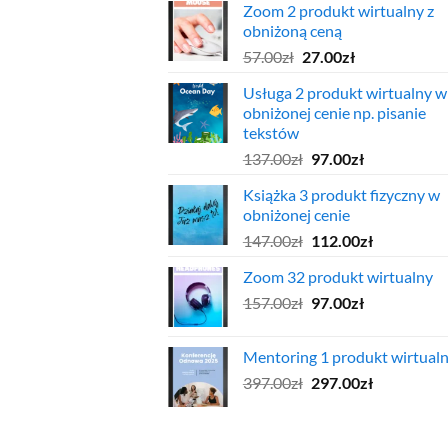
Zoom 2 produkt wirtualny z
wynosiła:
wynosi:
obniżoną ceną
97.00zł.
47.00zł.
Pierwotna
Aktualna
57.00
zł
27.00
zł
cena
cena
Usługa 2 produkt wirtualny w
wynosiła:
wynosi:
obniżonej cenie np. pisanie
57.00zł.
27.00zł.
tekstów
Pierwotna
Aktualna
137.00
zł
97.00
zł
cena
cena
Książka 3 produkt fizyczny w
wynosiła:
wynosi:
obniżonej cenie
137.00zł.
97.00zł.
Pierwotna
Aktualna
147.00
zł
112.00
zł
cena
cena
Zoom 32 produkt wirtualny
wynosiła:
wynosi:
Pierwotna
Aktualna
157.00
zł
147.00zł.
97.00
zł
112.00zł.
cena
cena
wynosiła:
wynosi:
Mentoring 1 produkt wirtual
157.00zł.
97.00zł.
Pierwotna
Aktualna
397.00
zł
297.00
zł
cena
cena
wynosiła:
wynosi:
397.00zł.
297.00zł.