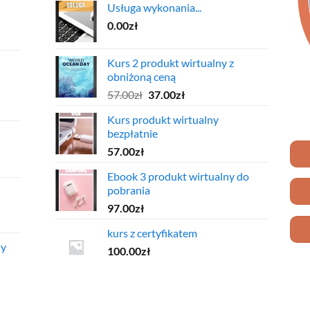
Usługa wykonania...
0.00
zł
Kurs 2 produkt wirtualny z
obniżoną ceną
Pierwotna
Aktualna
57.00
zł
37.00
zł
cena
cena
Kurs produkt wirtualny
wynosiła:
wynosi:
bezpłatnie
57.00zł.
37.00zł.
57.00
zł
Ebook 3 produkt wirtualny do
pobrania
97.00
zł
kurs z certyfikatem
ny
100.00
zł