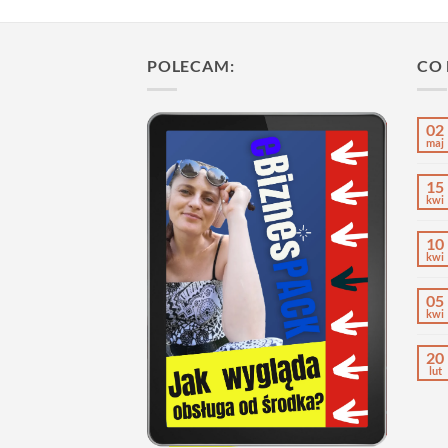
POLECAM:
CO
02
maj
15
kwi
10
kwi
05
kwi
20
lut