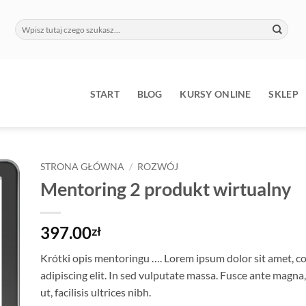
Szukaj:
9
START
BLOG
KURSY ONLINE
SKLEP
STRONA GŁÓWNA
/
ROZWÓJ
Mentoring 2 produkt wirtualny
397.00
zł
Krótki opis mentoringu …. Lorem ipsum dolor sit amet, c
adipiscing elit. In sed vulputate massa. Fusce ante magna,
ut, facilisis ultrices nibh.