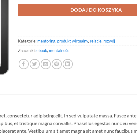
DODAJ DO KOSZYKA
Kategorie:
mentoring
,
produkt wirtualny
,
relacje
,
rozwój
Znaczniki:
ebook
,
mentalnośc
, consectetur adipiscing elit. In sed vulputate massa. Fusce ante ma
bus, et tristique magna convallis. Phasellus egestas nunc eu vene
 placerat ante. Vestibulum sit amet magna sit amet nunc faucibus mol