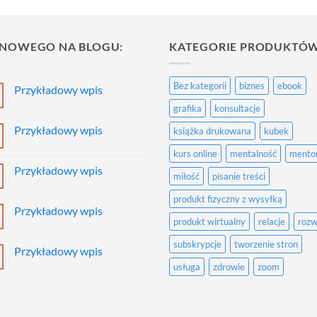
 NOWEGO NA BLOGU:
KATEGORIE PRODUKTÓW
Bez kategorii
biznes
ebook
Przykładowy wpis
Brak
grafika
konsultacje
komentarzy
do
Przykładowy wpis
książka drukowana
kubek
Przykładowy
wpis
Brak
kurs online
mentalność
mento
komentarzy
do
Przykładowy wpis
Przykładowy
miłość
pisanie treści
wpis
Brak
komentarzy
produkt fizyczny z wysyłką
do
Przykładowy wpis
Przykładowy
produkt wirtualny
relacje
rozw
wpis
Brak
komentarzy
do
subskrypcje
tworzenie stron
Przykładowy wpis
Przykładowy
wpis
Brak
usługa
zdrowie
zoom
komentarzy
do
Przykładowy
wpis