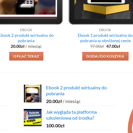
EBOOK
EBOOK
Ebook 2 produkt wirtualny do
Ebook 1 produkt wirtualny do
pobrania
pobrania w obniżonej cenie
Pierwotna
Aktual
20.00
zł
/ miesiąc
97.00
zł
47.00
zł
cena
cena
wynosiła:
wynosi
OPŁAĆ TERAZ
DODAJ DO KOSZYKA
97.00zł.
47.00zł
Ebook 2 produkt wirtualny do
pobrania
20.00
zł
/ miesiąc
Jak wygląda ta platforma
szkoleniowa od środka?
100.00
zł