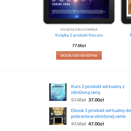
ZNES
KSIĄŻKA DRUKOWANA
rodukt wirtualny
Książka 2 produkt fizyczny
Pierwotna
Aktualna
297.00
zł
77.00
zł
cena
cena
wynosiła:
wynosi:
O KOSZYKA
DODAJ DO KOSZYKA
397.00zł.
297.00zł.
Kurs 2 produkt wirtualny z
obniżoną ceną
Pierwotna
Aktualna
57.00
zł
37.00
zł
cena
cena
Ebook 1 produkt wirtualny do
wynosiła:
wynosi:
pobrania w obniżonej cenie
57.00zł.
37.00zł.
Pierwotna
Aktualna
97.00
zł
47.00
zł
cena
cena