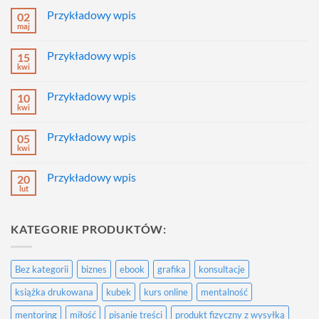
Przykładowy wpis
02
maj
Brak
komentarzy
do
Przykładowy wpis
15
Przykładowy
wpis
kwi
Brak
komentarzy
do
Przykładowy wpis
10
Przykładowy
wpis
kwi
Brak
komentarzy
do
Przykładowy wpis
05
Przykładowy
wpis
kwi
Brak
komentarzy
do
Przykładowy wpis
20
Przykładowy
wpis
lut
Brak
komentarzy
do
Przykładowy
KATEGORIE PRODUKTÓW:
wpis
Bez kategorii
biznes
ebook
grafika
konsultacje
książka drukowana
kubek
kurs online
mentalność
mentoring
miłość
pisanie treści
produkt fizyczny z wysyłką