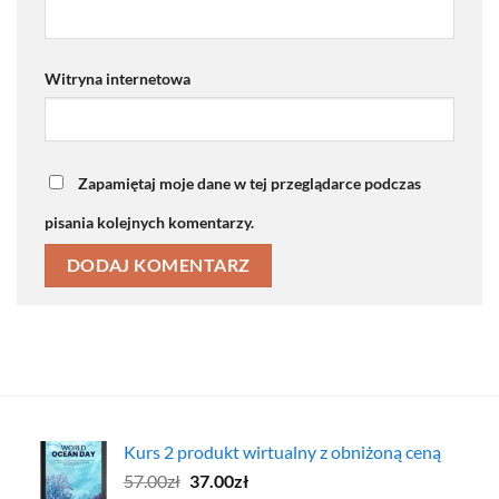
Witryna internetowa
Zapamiętaj moje dane w tej przeglądarce podczas
pisania kolejnych komentarzy.
Kurs 2 produkt wirtualny z obniżoną ceną
Pierwotna
Aktualna
57.00
zł
37.00
zł