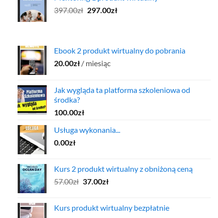
157.00zł.
97.00zł.
Pierwotna
Aktualna
397.00
zł
297.00
zł
cena
cena
wynosiła:
wynosi:
397.00zł.
297.00zł.
Ebook 2 produkt wirtualny do pobrania
20.00
zł
/ miesiąc
Jak wygląda ta platforma szkoleniowa od
środka?
100.00
zł
Usługa wykonania...
0.00
zł
Kurs 2 produkt wirtualny z obniżoną ceną
Pierwotna
Aktualna
57.00
zł
37.00
zł
cena
cena
wynosiła:
wynosi:
Kurs produkt wirtualny bezpłatnie
57.00zł.
37.00zł.