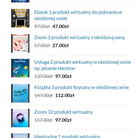
cena
cena
wynosiła:
wynosi:
Ebook 1 produkt wirtualny do pobrania w
57.00zł.
37.00zł.
obniżonej cenie
Pierwotna
Aktualna
97.00
zł
47.00
zł
cena
cena
Zoom 2 produkt wirtualny z obniżoną ceną
wynosiła:
wynosi:
Pierwotna
Aktualna
57.00
zł
97.00zł.
27.00
zł
47.00zł.
cena
cena
wynosiła:
wynosi:
Usługa 2 produkt wirtualny w obniżonej cenie
57.00zł.
27.00zł.
np. pisanie tekstów
Pierwotna
Aktualna
137.00
zł
97.00
zł
cena
cena
Książka 3 produkt fizyczny w obniżonej cenie
wynosiła:
wynosi:
Pierwotna
Aktualna
147.00
zł
137.00zł.
112.00
zł
97.00zł.
cena
cena
wynosiła:
wynosi:
Zoom 32 produkt wirtualny
147.00zł.
112.00zł.
Pierwotna
Aktualna
157.00
zł
97.00
zł
cena
cena
wynosiła:
wynosi:
Mentoring 1 produkt wirtualny