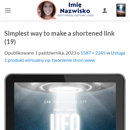
Przewiń
do
zawartości
Simplest way to make a shortened link
(19)
Opublikowano
1 października, 2023
o
1587 × 2245
w
Usługa
1 produkt wirtualny np. tworzenie stron www