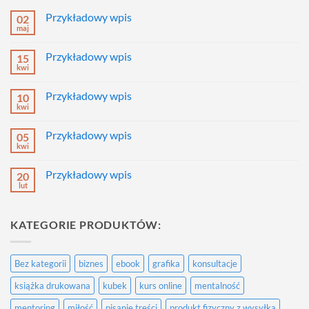
Przykładowy wpis
02
maj
Brak
komentarzy
do
Przykładowy wpis
15
Przykładowy
wpis
kwi
Brak
komentarzy
do
Przykładowy wpis
10
Przykładowy
wpis
kwi
Brak
komentarzy
do
Przykładowy wpis
05
Przykładowy
wpis
kwi
Brak
komentarzy
do
Przykładowy wpis
20
Przykładowy
wpis
lut
Brak
komentarzy
do
Przykładowy
KATEGORIE PRODUKTÓW:
wpis
Bez kategorii
biznes
ebook
grafika
konsultacje
książka drukowana
kubek
kurs online
mentalność
mentoring
miłość
pisanie treści
produkt fizyczny z wysyłką