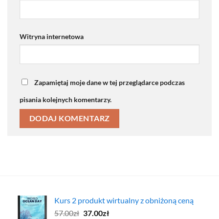
Witryna internetowa
Zapamiętaj moje dane w tej przeglądarce podczas
pisania kolejnych komentarzy.
Kurs 2 produkt wirtualny z obniżoną ceną
Pierwotna
Aktualna
57.00
zł
37.00
zł