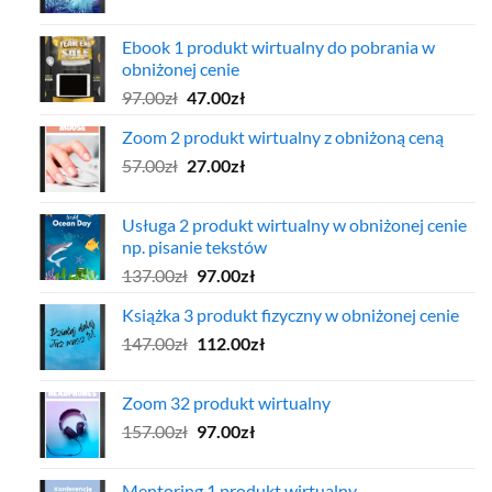
cena
cena
wynosiła:
wynosi:
Ebook 1 produkt wirtualny do pobrania w
57.00zł.
37.00zł.
obniżonej cenie
Pierwotna
Aktualna
97.00
zł
47.00
zł
cena
cena
Zoom 2 produkt wirtualny z obniżoną ceną
wynosiła:
wynosi:
Pierwotna
Aktualna
57.00
zł
97.00zł.
27.00
zł
47.00zł.
cena
cena
wynosiła:
wynosi:
Usługa 2 produkt wirtualny w obniżonej cenie
57.00zł.
27.00zł.
np. pisanie tekstów
Pierwotna
Aktualna
137.00
zł
97.00
zł
cena
cena
Książka 3 produkt fizyczny w obniżonej cenie
wynosiła:
wynosi:
Pierwotna
Aktualna
147.00
zł
137.00zł.
112.00
zł
97.00zł.
cena
cena
wynosiła:
wynosi:
Zoom 32 produkt wirtualny
147.00zł.
112.00zł.
Pierwotna
Aktualna
157.00
zł
97.00
zł
cena
cena
wynosiła:
wynosi:
Mentoring 1 produkt wirtualny