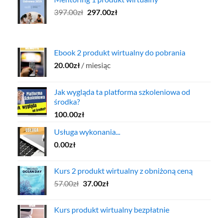
157.00zł.
97.00zł.
Pierwotna
Aktualna
397.00
zł
297.00
zł
cena
cena
wynosiła:
wynosi:
397.00zł.
297.00zł.
Ebook 2 produkt wirtualny do pobrania
20.00
zł
/ miesiąc
Jak wygląda ta platforma szkoleniowa od
środka?
100.00
zł
Usługa wykonania...
0.00
zł
Kurs 2 produkt wirtualny z obniżoną ceną
Pierwotna
Aktualna
57.00
zł
37.00
zł
cena
cena
wynosiła:
wynosi:
Kurs produkt wirtualny bezpłatnie
57.00zł.
37.00zł.