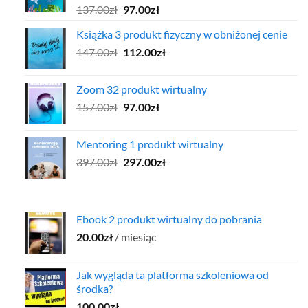
Pierwotna
Aktualna
137.00
zł
97.00
zł
cena
cena
Książka 3 produkt fizyczny w obniżonej cenie
wynosiła:
wynosi:
Pierwotna
Aktualna
147.00
zł
137.00zł.
112.00
zł
97.00zł.
cena
cena
wynosiła:
wynosi:
Zoom 32 produkt wirtualny
147.00zł.
112.00zł.
Pierwotna
Aktualna
157.00
zł
97.00
zł
cena
cena
wynosiła:
wynosi:
Mentoring 1 produkt wirtualny
157.00zł.
97.00zł.
Pierwotna
Aktualna
397.00
zł
297.00
zł
cena
cena
wynosiła:
wynosi:
397.00zł.
297.00zł.
Ebook 2 produkt wirtualny do pobrania
20.00
zł
/ miesiąc
Jak wygląda ta platforma szkoleniowa od
środka?
100.00
zł