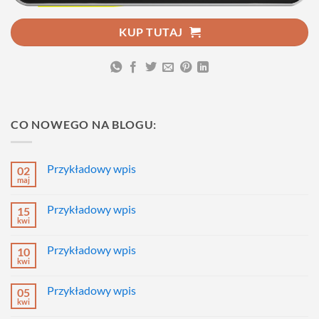
KUP TUTAJ
CO NOWEGO NA BLOGU:
Przykładowy wpis
02
maj
Brak
komentarzy
do
Przykładowy wpis
15
Przykładowy
wpis
kwi
Brak
komentarzy
do
Przykładowy wpis
10
Przykładowy
wpis
kwi
Brak
komentarzy
do
Przykładowy wpis
05
Przykładowy
wpis
kwi
Brak
komentarzy