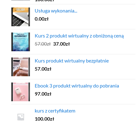
Usługa wykonania...
0.00
zł
Kurs 2 produkt wirtualny z obniżoną ceną
Pierwotna
Aktualna
57.00
zł
37.00
zł
cena
cena
wynosiła:
wynosi:
Kurs produkt wirtualny bezpłatnie
57.00zł.
37.00zł.
57.00
zł
Ebook 3 produkt wirtualny do pobrania
97.00
zł
kurs z certyfikatem
100.00
zł