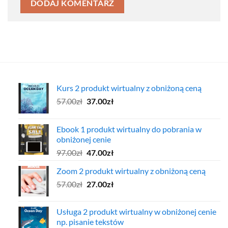
Kurs 2 produkt wirtualny z obniżoną ceną
Pierwotna
Aktualna
57.00
zł
37.00
zł
cena
cena
wynosiła:
wynosi:
Ebook 1 produkt wirtualny do pobrania w
57.00zł.
37.00zł.
obniżonej cenie
Pierwotna
Aktualna
97.00
zł
47.00
zł
cena
cena
Zoom 2 produkt wirtualny z obniżoną ceną
wynosiła:
wynosi:
Pierwotna
Aktualna
57.00
zł
97.00zł.
27.00
zł
47.00zł.
cena
cena
wynosiła:
wynosi:
Usługa 2 produkt wirtualny w obniżonej cenie
57.00zł.
27.00zł.
np. pisanie tekstów