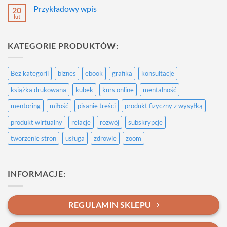
do
Przykładowy wpis
20
Przykładowy
wpis
lut
Brak
komentarzy
do
Przykładowy
KATEGORIE PRODUKTÓW:
wpis
Bez kategorii
biznes
ebook
grafika
konsultacje
książka drukowana
kubek
kurs online
mentalność
mentoring
miłość
pisanie treści
produkt fizyczny z wysyłką
produkt wirtualny
relacje
rozwój
subskrypcje
tworzenie stron
usługa
zdrowie
zoom
INFORMACJE:
REGULAMIN SKLEPU