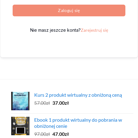
Zaloguj się
Nie masz jeszcze konta?
Zarejestruj się
Kurs 2 produkt wirtualny z obniżoną ceną
Pierwotna
Aktualna
57.00
zł
37.00
zł
cena
cena
wynosiła:
wynosi:
Ebook 1 produkt wirtualny do pobrania w
57.00zł.
37.00zł.
obniżonej cenie
Pierwotna
Aktualna
97.00
zł
47.00
zł