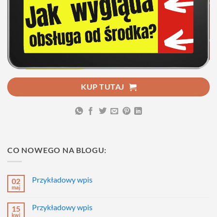
KUP TUTAJ
CO NOWEGO NA BLOGU:
Przykładowy wpis
02
maj
Brak
komentarzy
do
Przykładowy wpis
15
Przykładowy
wpis
kwi