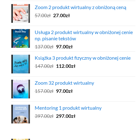
cena
cena
Zoom 2 produkt wirtualny z obniżoną ceną
wynosiła:
wynosi:
Pierwotna
Aktualna
57.00
zł
97.00zł.
27.00
zł
47.00zł.
cena
cena
wynosiła:
wynosi:
Usługa 2 produkt wirtualny w obniżonej cenie
57.00zł.
27.00zł.
np. pisanie tekstów
Pierwotna
Aktualna
137.00
zł
97.00
zł
cena
cena
Książka 3 produkt fizyczny w obniżonej cenie
wynosiła:
wynosi:
Pierwotna
Aktualna
147.00
zł
137.00zł.
112.00
zł
97.00zł.
cena
cena
wynosiła:
wynosi:
Zoom 32 produkt wirtualny
147.00zł.
112.00zł.
Pierwotna
Aktualna
157.00
zł
97.00
zł
cena
cena
wynosiła:
wynosi:
Mentoring 1 produkt wirtualny
157.00zł.
97.00zł.
Pierwotna
Aktualna
397.00
zł
297.00
zł
cena
cena
wynosiła:
wynosi:
397.00zł.
297.00zł.