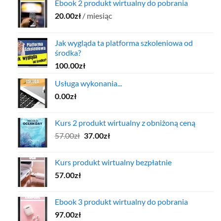
Ebook 2 produkt wirtualny do pobrania
20.00
zł
/ miesiąc
Jak wygląda ta platforma szkoleniowa od
środka?
100.00
zł
Usługa wykonania...
0.00
zł
Kurs 2 produkt wirtualny z obniżoną ceną
Pierwotna
Aktualna
57.00
zł
37.00
zł
cena
cena
wynosiła:
wynosi:
Kurs produkt wirtualny bezpłatnie
57.00zł.
37.00zł.
57.00
zł
Ebook 3 produkt wirtualny do pobrania
97.00
zł