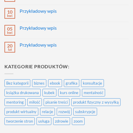
Brak
komentarzy
do
Przykładowy wpis
10
Przykładowy
wpis
kwi
Brak
komentarzy
do
Przykładowy wpis
05
Przykładowy
wpis
kwi
Brak
komentarzy
do
Przykładowy wpis
20
Przykładowy
wpis
lut
Brak
komentarzy
do
Przykładowy
KATEGORIE PRODUKTÓW:
wpis
Bez kategorii
biznes
ebook
grafika
konsultacje
książka drukowana
kubek
kurs online
mentalność
mentoring
miłość
pisanie treści
produkt fizyczny z wysyłką
produkt wirtualny
relacje
rozwój
subskrypcje
tworzenie stron
usługa
zdrowie
zoom