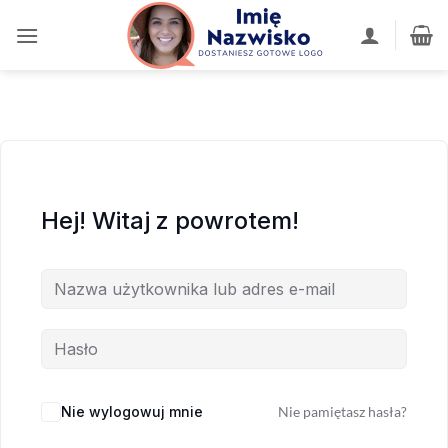
Przewiń
do
zawartości
Hej! Witaj z powrotem!
Nie wylogowuj mnie
Nie pamiętasz hasła?