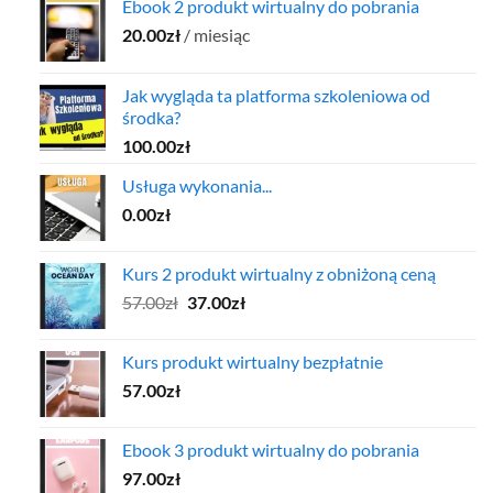
Ebook 2 produkt wirtualny do pobrania
20.00
zł
/ miesiąc
Jak wygląda ta platforma szkoleniowa od
środka?
100.00
zł
Usługa wykonania...
0.00
zł
Kurs 2 produkt wirtualny z obniżoną ceną
Pierwotna
Aktualna
57.00
zł
37.00
zł
cena
cena
wynosiła:
wynosi:
Kurs produkt wirtualny bezpłatnie
57.00zł.
37.00zł.
57.00
zł
Ebook 3 produkt wirtualny do pobrania
97.00
zł