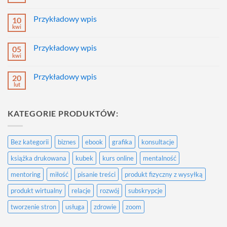
Brak
komentarzy
do
Przykładowy wpis
10
Przykładowy
wpis
kwi
Brak
komentarzy
do
Przykładowy wpis
05
Przykładowy
wpis
kwi
Brak
komentarzy
do
Przykładowy wpis
20
Przykładowy
wpis
lut
Brak
komentarzy
do
Przykładowy
KATEGORIE PRODUKTÓW:
wpis
Bez kategorii
biznes
ebook
grafika
konsultacje
książka drukowana
kubek
kurs online
mentalność
mentoring
miłość
pisanie treści
produkt fizyczny z wysyłką
produkt wirtualny
relacje
rozwój
subskrypcje
tworzenie stron
usługa
zdrowie
zoom