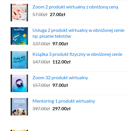
cena
cena
Zoom 2 produkt wirtualny z obniżoną ceną
wynosiła:
wynosi:
Pierwotna
Aktualna
57.00
zł
97.00zł.
27.00
zł
47.00zł.
cena
cena
wynosiła:
wynosi:
Usługa 2 produkt wirtualny w obniżonej cenie
57.00zł.
27.00zł.
np. pisanie tekstów
Pierwotna
Aktualna
137.00
zł
97.00
zł
cena
cena
Książka 3 produkt fizyczny w obniżonej cenie
wynosiła:
wynosi:
Pierwotna
Aktualna
147.00
zł
137.00zł.
112.00
zł
97.00zł.
cena
cena
wynosiła:
wynosi:
Zoom 32 produkt wirtualny
147.00zł.
112.00zł.
Pierwotna
Aktualna
157.00
zł
97.00
zł
cena
cena
wynosiła:
wynosi:
Mentoring 1 produkt wirtualny
157.00zł.
97.00zł.
Pierwotna
Aktualna
397.00
zł
297.00
zł
cena
cena
wynosiła:
wynosi:
397.00zł.
297.00zł.