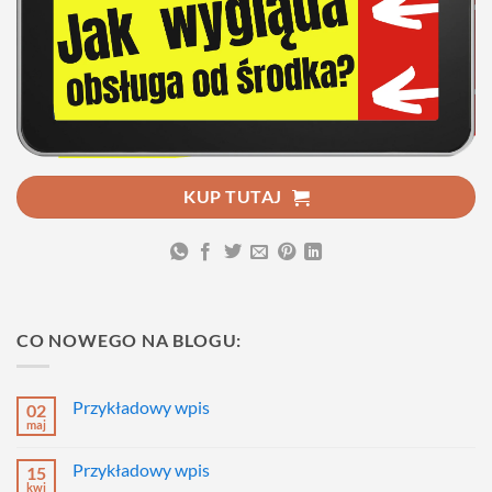
KUP TUTAJ
CO NOWEGO NA BLOGU:
Przykładowy wpis
02
maj
Brak
komentarzy
do
Przykładowy wpis
15
Przykładowy
wpis
kwi