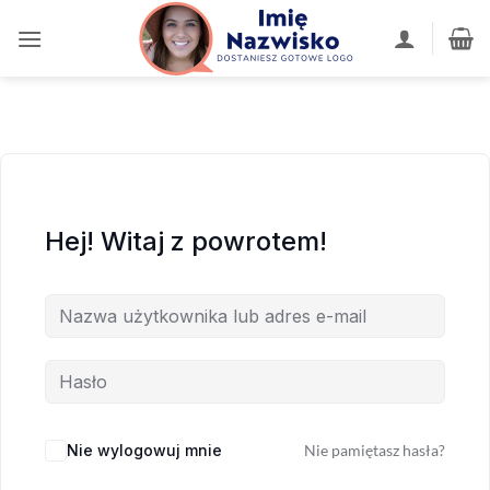
Przewiń
do
zawartości
Hej! Witaj z powrotem!
Nie wylogowuj mnie
Nie pamiętasz hasła?