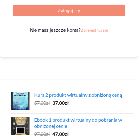
Zaloguj się
Nie masz jeszcze konta?
Zarejestruj się
Kurs 2 produkt wirtualny z obniżoną ceną
Pierwotna
Aktualna
57.00
zł
37.00
zł
cena
cena
wynosiła:
wynosi:
Ebook 1 produkt wirtualny do pobrania w
57.00zł.
37.00zł.
obniżonej cenie
Pierwotna
Aktualna
97.00
zł
47.00
zł