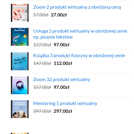
cena
cena
Zoom 2 produkt wirtualny z obniżoną ceną
wynosiła:
wynosi:
Pierwotna
Aktualna
57.00
zł
97.00zł.
27.00
zł
47.00zł.
cena
cena
wynosiła:
wynosi:
Usługa 2 produkt wirtualny w obniżonej cenie
57.00zł.
27.00zł.
np. pisanie tekstów
Pierwotna
Aktualna
137.00
zł
97.00
zł
cena
cena
Książka 3 produkt fizyczny w obniżonej cenie
wynosiła:
wynosi:
Pierwotna
Aktualna
147.00
zł
137.00zł.
112.00
zł
97.00zł.
cena
cena
wynosiła:
wynosi:
Zoom 32 produkt wirtualny
147.00zł.
112.00zł.
Pierwotna
Aktualna
157.00
zł
97.00
zł
cena
cena
wynosiła:
wynosi:
Mentoring 1 produkt wirtualny
157.00zł.
97.00zł.
Pierwotna
Aktualna
397.00
zł
297.00
zł
cena
cena
wynosiła:
wynosi:
397.00zł.
297.00zł.