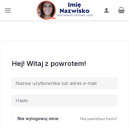
Przewiń
do
zawartości
Hej! Witaj z powrotem!
Nie wylogowuj mnie
Nie pamiętasz hasła?