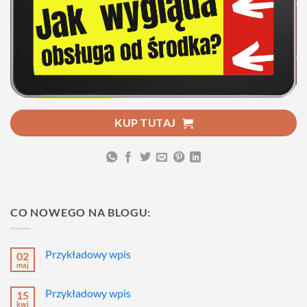
KUP TUTAJ
CO NOWEGO NA BLOGU:
Przykładowy wpis
02
maj
Brak
komentarzy
do
Przykładowy wpis
15
Przykładowy
wpis
kwi