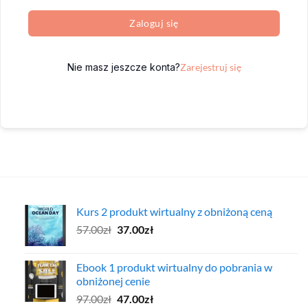
Zaloguj się
Nie masz jeszcze konta?
Zarejestruj się
Kurs 2 produkt wirtualny z obniżoną ceną
Pierwotna
Aktualna
57.00
zł
37.00
zł
cena
cena
wynosiła:
wynosi:
Ebook 1 produkt wirtualny do pobrania w
57.00zł.
37.00zł.
obniżonej cenie
Pierwotna
Aktualna
97.00
zł
47.00
zł