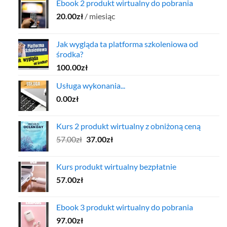
Ebook 2 produkt wirtualny do pobrania
20.00
zł
/ miesiąc
Jak wygląda ta platforma szkoleniowa od
środka?
100.00
zł
Usługa wykonania...
0.00
zł
Kurs 2 produkt wirtualny z obniżoną ceną
Pierwotna
Aktualna
57.00
zł
37.00
zł
cena
cena
wynosiła:
wynosi:
Kurs produkt wirtualny bezpłatnie
57.00zł.
37.00zł.
57.00
zł
Ebook 3 produkt wirtualny do pobrania
97.00
zł