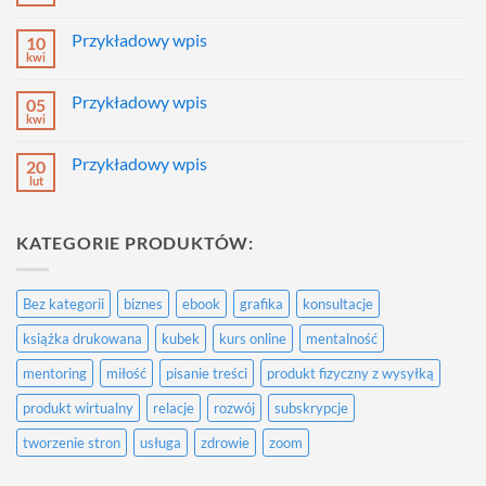
Brak
komentarzy
do
Przykładowy wpis
10
Przykładowy
wpis
kwi
Brak
komentarzy
do
Przykładowy wpis
05
Przykładowy
wpis
kwi
Brak
komentarzy
do
Przykładowy wpis
20
Przykładowy
wpis
lut
Brak
komentarzy
do
Przykładowy
KATEGORIE PRODUKTÓW:
wpis
Bez kategorii
biznes
ebook
grafika
konsultacje
książka drukowana
kubek
kurs online
mentalność
mentoring
miłość
pisanie treści
produkt fizyczny z wysyłką
produkt wirtualny
relacje
rozwój
subskrypcje
tworzenie stron
usługa
zdrowie
zoom