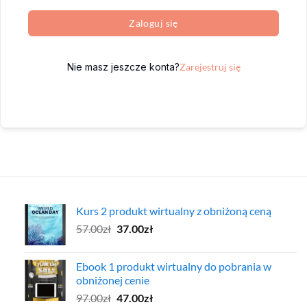
Zaloguj się
Nie masz jeszcze konta?
Zarejestruj się
Kurs 2 produkt wirtualny z obniżoną ceną
Pierwotna
Aktualna
57.00
zł
37.00
zł
cena
cena
wynosiła:
wynosi:
Ebook 1 produkt wirtualny do pobrania w
57.00zł.
37.00zł.
obniżonej cenie
Pierwotna
Aktualna
97.00
zł
47.00
zł