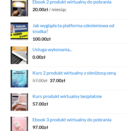
Ebook 2 produkt wirtualny do pobrania
20.00
zł
/ miesiąc
Jak wygląda ta platforma szkoleniowa od
środka?
100.00
zł
Usługa wykonania...
0.00
zł
Kurs 2 produkt wirtualny z obniżoną ceną
Pierwotna
Aktualna
57.00
zł
37.00
zł
cena
cena
wynosiła:
wynosi:
Kurs produkt wirtualny bezpłatnie
57.00zł.
37.00zł.
57.00
zł
Ebook 3 produkt wirtualny do pobrania
97.00
zł