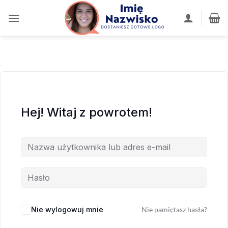
Przewiń
do
zawartości
Hej! Witaj z powrotem!
Nie wylogowuj mnie
Nie pamiętasz hasła?