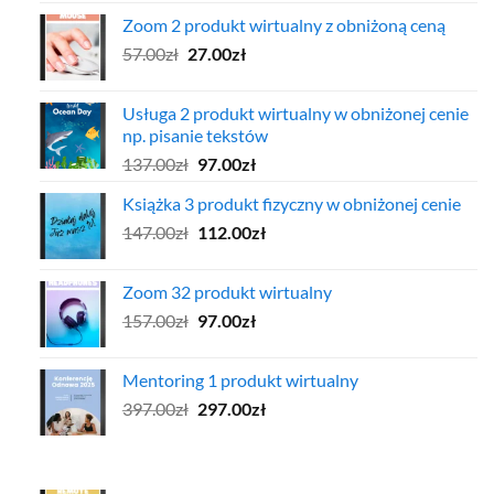
cena
cena
Zoom 2 produkt wirtualny z obniżoną ceną
wynosiła:
wynosi:
Pierwotna
Aktualna
57.00
zł
97.00zł.
27.00
zł
47.00zł.
cena
cena
wynosiła:
wynosi:
Usługa 2 produkt wirtualny w obniżonej cenie
57.00zł.
27.00zł.
np. pisanie tekstów
Pierwotna
Aktualna
137.00
zł
97.00
zł
cena
cena
Książka 3 produkt fizyczny w obniżonej cenie
wynosiła:
wynosi:
Pierwotna
Aktualna
147.00
zł
137.00zł.
112.00
zł
97.00zł.
cena
cena
wynosiła:
wynosi:
Zoom 32 produkt wirtualny
147.00zł.
112.00zł.
Pierwotna
Aktualna
157.00
zł
97.00
zł
cena
cena
wynosiła:
wynosi:
Mentoring 1 produkt wirtualny
157.00zł.
97.00zł.
Pierwotna
Aktualna
397.00
zł
297.00
zł
cena
cena
wynosiła:
wynosi:
397.00zł.
297.00zł.