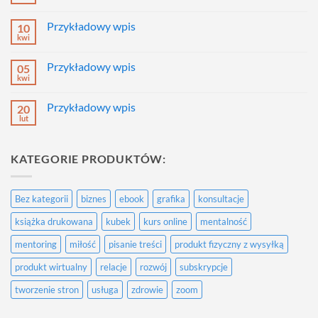
Brak
komentarzy
do
Przykładowy wpis
10
Przykładowy
wpis
kwi
Brak
komentarzy
do
Przykładowy wpis
05
Przykładowy
wpis
kwi
Brak
komentarzy
do
Przykładowy wpis
20
Przykładowy
wpis
lut
Brak
komentarzy
do
Przykładowy
KATEGORIE PRODUKTÓW:
wpis
Bez kategorii
biznes
ebook
grafika
konsultacje
książka drukowana
kubek
kurs online
mentalność
mentoring
miłość
pisanie treści
produkt fizyczny z wysyłką
produkt wirtualny
relacje
rozwój
subskrypcje
tworzenie stron
usługa
zdrowie
zoom