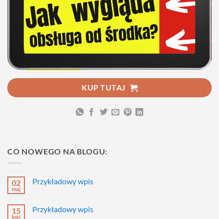
KUP TUTAJ
CO NOWEGO NA BLOGU:
Przykładowy wpis
02
maj
Brak
komentarzy
do
Przykładowy wpis
15
Przykładowy
wpis
kwi