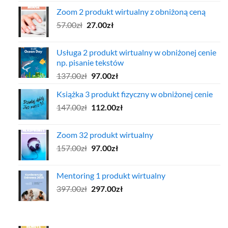
cena
cena
Zoom 2 produkt wirtualny z obniżoną ceną
wynosiła:
wynosi:
Pierwotna
Aktualna
57.00
zł
97.00zł.
27.00
zł
47.00zł.
cena
cena
wynosiła:
wynosi:
Usługa 2 produkt wirtualny w obniżonej cenie
57.00zł.
27.00zł.
np. pisanie tekstów
Pierwotna
Aktualna
137.00
zł
97.00
zł
cena
cena
Książka 3 produkt fizyczny w obniżonej cenie
wynosiła:
wynosi:
Pierwotna
Aktualna
147.00
zł
137.00zł.
112.00
zł
97.00zł.
cena
cena
wynosiła:
wynosi:
Zoom 32 produkt wirtualny
147.00zł.
112.00zł.
Pierwotna
Aktualna
157.00
zł
97.00
zł
cena
cena
wynosiła:
wynosi:
Mentoring 1 produkt wirtualny
157.00zł.
97.00zł.
Pierwotna
Aktualna
397.00
zł
297.00
zł
cena
cena
wynosiła:
wynosi:
397.00zł.
297.00zł.