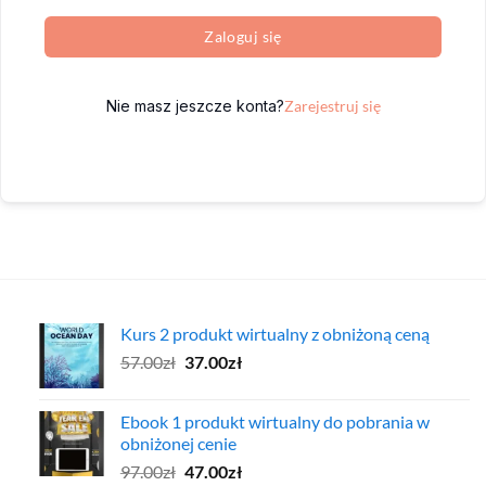
Zaloguj się
Nie masz jeszcze konta?
Zarejestruj się
Kurs 2 produkt wirtualny z obniżoną ceną
Pierwotna
Aktualna
57.00
zł
37.00
zł
cena
cena
wynosiła:
wynosi:
Ebook 1 produkt wirtualny do pobrania w
57.00zł.
37.00zł.
obniżonej cenie
Pierwotna
Aktualna
97.00
zł
47.00
zł