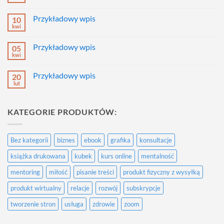
Brak
komentarzy
do
Przykładowy wpis
10
Przykładowy
wpis
kwi
Brak
komentarzy
do
Przykładowy wpis
05
Przykładowy
wpis
kwi
Brak
komentarzy
do
Przykładowy wpis
20
Przykładowy
wpis
lut
Brak
komentarzy
do
Przykładowy
KATEGORIE PRODUKTÓW:
wpis
Bez kategorii
biznes
ebook
grafika
konsultacje
książka drukowana
kubek
kurs online
mentalność
mentoring
miłość
pisanie treści
produkt fizyczny z wysyłką
produkt wirtualny
relacje
rozwój
subskrypcje
tworzenie stron
usługa
zdrowie
zoom