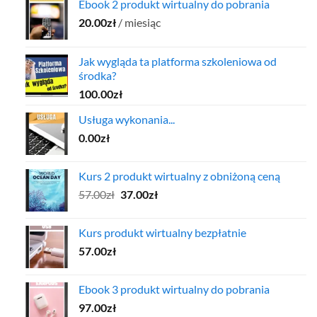
Ebook 2 produkt wirtualny do pobrania
20.00
zł
/ miesiąc
Jak wygląda ta platforma szkoleniowa od
środka?
100.00
zł
Usługa wykonania...
0.00
zł
Kurs 2 produkt wirtualny z obniżoną ceną
Pierwotna
Aktualna
57.00
zł
37.00
zł
cena
cena
wynosiła:
wynosi:
Kurs produkt wirtualny bezpłatnie
57.00zł.
37.00zł.
57.00
zł
Ebook 3 produkt wirtualny do pobrania
97.00
zł