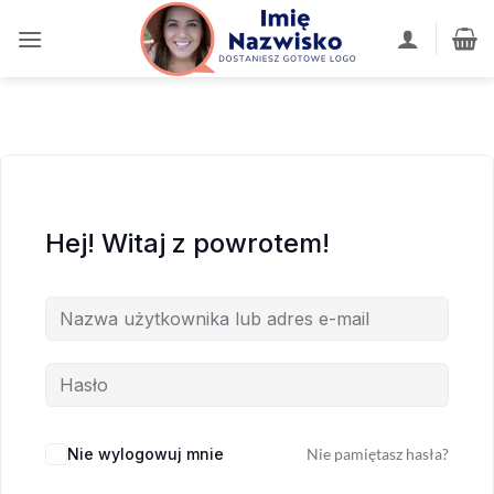
Przewiń
do
zawartości
Hej! Witaj z powrotem!
Nie wylogowuj mnie
Nie pamiętasz hasła?