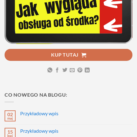
KUP TUTAJ
CO NOWEGO NA BLOGU:
Przykładowy wpis
02
maj
Brak
komentarzy
do
Przykładowy wpis
15
Przykładowy
wpis
kwi