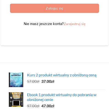
Zaloguj się
Nie masz jeszcze konta?
Zarejestruj się
Kurs 2 produkt wirtualny z obniżoną ceną
Pierwotna
Aktualna
57.00
zł
37.00
zł
cena
cena
wynosiła:
wynosi:
Ebook 1 produkt wirtualny do pobrania w
57.00zł.
37.00zł.
obniżonej cenie
Pierwotna
Aktualna
97.00
zł
47.00
zł