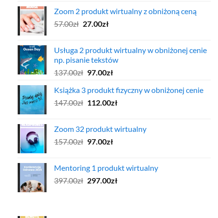
cena
cena
Zoom 2 produkt wirtualny z obniżoną ceną
wynosiła:
wynosi:
Pierwotna
Aktualna
57.00
zł
97.00zł.
27.00
zł
47.00zł.
cena
cena
wynosiła:
wynosi:
Usługa 2 produkt wirtualny w obniżonej cenie
57.00zł.
27.00zł.
np. pisanie tekstów
Pierwotna
Aktualna
137.00
zł
97.00
zł
cena
cena
Książka 3 produkt fizyczny w obniżonej cenie
wynosiła:
wynosi:
Pierwotna
Aktualna
147.00
zł
137.00zł.
112.00
zł
97.00zł.
cena
cena
wynosiła:
wynosi:
Zoom 32 produkt wirtualny
147.00zł.
112.00zł.
Pierwotna
Aktualna
157.00
zł
97.00
zł
cena
cena
wynosiła:
wynosi:
Mentoring 1 produkt wirtualny
157.00zł.
97.00zł.
Pierwotna
Aktualna
397.00
zł
297.00
zł
cena
cena
wynosiła:
wynosi:
397.00zł.
297.00zł.