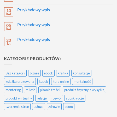
Brak
komentarzy
do
Przykładowy wpis
10
Przykładowy
wpis
kwi
Brak
komentarzy
do
Przykładowy wpis
05
Przykładowy
wpis
kwi
Brak
komentarzy
do
Przykładowy wpis
20
Przykładowy
wpis
lut
Brak
komentarzy
do
Przykładowy
KATEGORIE PRODUKTÓW:
wpis
Bez kategorii
biznes
ebook
grafika
konsultacje
książka drukowana
kubek
kurs online
mentalność
mentoring
miłość
pisanie treści
produkt fizyczny z wysyłką
produkt wirtualny
relacje
rozwój
subskrypcje
tworzenie stron
usługa
zdrowie
zoom