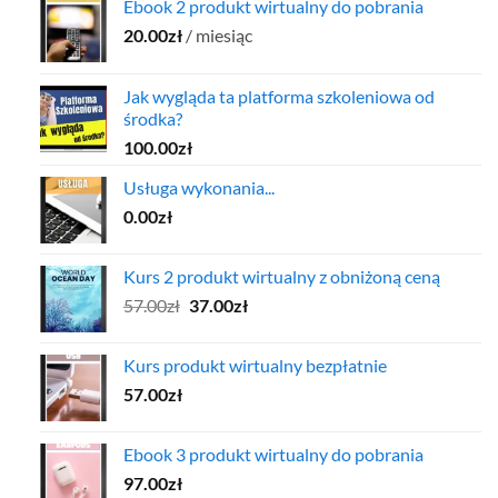
Ebook 2 produkt wirtualny do pobrania
20.00
zł
/ miesiąc
Jak wygląda ta platforma szkoleniowa od
środka?
100.00
zł
Usługa wykonania...
0.00
zł
Kurs 2 produkt wirtualny z obniżoną ceną
Pierwotna
Aktualna
57.00
zł
37.00
zł
cena
cena
wynosiła:
wynosi:
Kurs produkt wirtualny bezpłatnie
57.00zł.
37.00zł.
57.00
zł
Ebook 3 produkt wirtualny do pobrania
97.00
zł