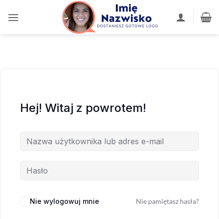
Przewiń
do
zawartości
Hej! Witaj z powrotem!
Nie wylogowuj mnie
Nie pamiętasz hasła?