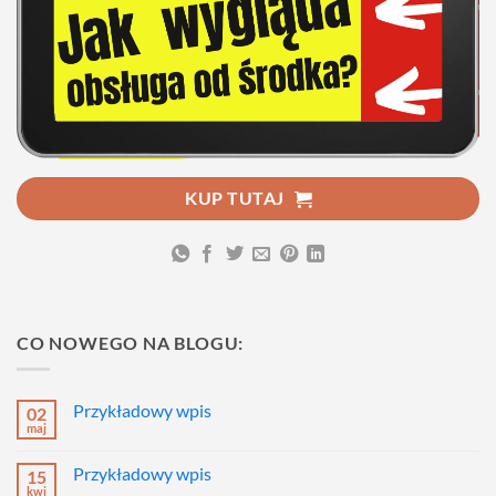
KUP TUTAJ
CO NOWEGO NA BLOGU:
Przykładowy wpis
02
maj
Brak
komentarzy
do
Przykładowy wpis
15
Przykładowy
wpis
kwi