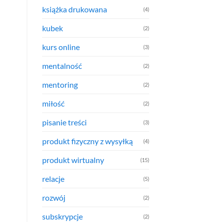
książka drukowana
(4)
kubek
(2)
kurs online
(3)
mentalność
(2)
mentoring
(2)
miłość
(2)
pisanie treści
(3)
produkt fizyczny z wysyłką
(4)
produkt wirtualny
(15)
relacje
(5)
rozwój
(2)
subskrypcje
(2)