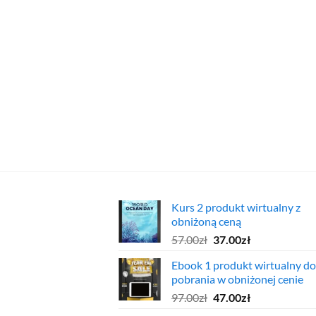
Kurs 2 produkt wirtualny z
obniżoną ceną
Pierwotna
Aktualna
57.00
zł
37.00
zł
cena
cena
Ebook 1 produkt wirtualny do
wynosiła:
wynosi:
pobrania w obniżonej cenie
57.00zł.
37.00zł.
Pierwotna
Aktualna
97.00
zł
47.00
zł
cena
cena