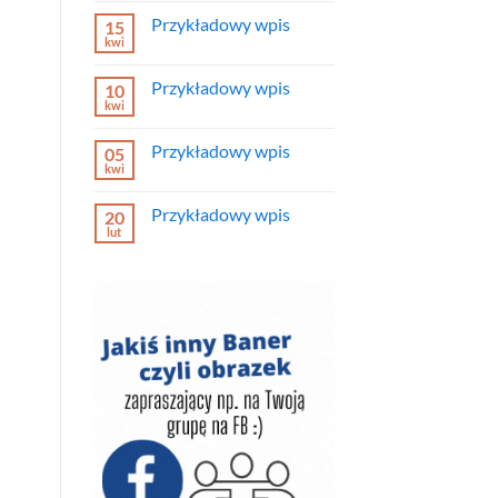
do
Przykładowy wpis
15
Przykładowy
wpis
kwi
Brak
komentarzy
do
Przykładowy wpis
10
Przykładowy
wpis
kwi
Brak
komentarzy
do
Przykładowy wpis
05
Przykładowy
wpis
kwi
Brak
komentarzy
do
Przykładowy wpis
20
Przykładowy
wpis
lut
Brak
komentarzy
do
Przykładowy
wpis