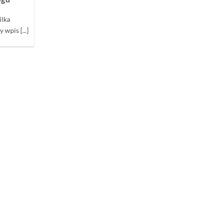
ilka
 wpis [...]