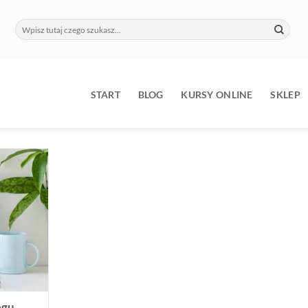
Szukaj:
9
START
BLOG
KURSY ONLINE
SKLEP
ogu