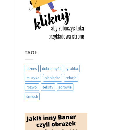
TAGI:
biznes
dobre myśli
grafika
muzyka
pieniądze
relacje
rozwój
teksty
zdrowie
śmiech